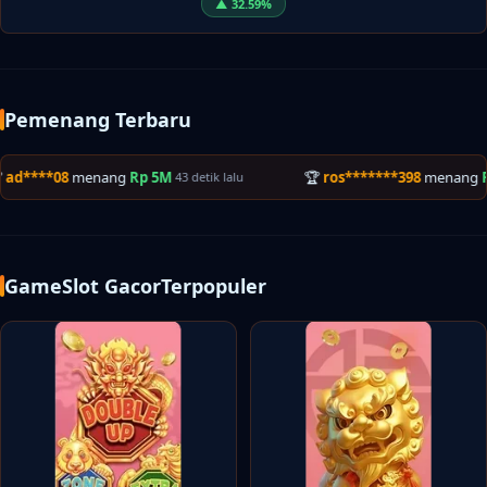
▲ 32.59%
Pemenang Terbaru
*08
menang
Rp
5M
🏆
ros*******398
menang
Rp
300,
43 detik lalu
Game
Slot Gacor
Terpopuler