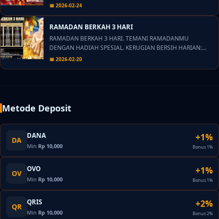
Jam Tertentu. Setiap Ronde Nilai RANDOM. Siapa Cepat Dia
JACKPOT 8.888.888. CATATAN: KODE PEMECAH CELENGAN
📅 2026-02-24
Dapat. Semakin besar total deposit hari ini, semakin besar
HANYA BISA DIKLAIM 1X PER HARI. JIKA SUDAH KLAIM,
bonus red packet yang kamu dapatkan! Deposit lebih
BISA KLAIM LAGI KEESOKAN HARINYA. BONUS AUTO
RAMADAN BERKAH 3 HARI
banyak, bonus jadi berlipat ganda! JADWAL RESMI TURUN
MASUK KE SURAT ANDA PADA PUKUL JAM 15.00 WIB.
RAMADAN BERKAH 3 HARI. TEMANI RAMADANMU
ANGPAO RONDE WAKTU JADWAL RESMI HARI INI: SESI
SESAMA IP TIDAK AKAN MENDAPATKAN BONUS BILA
DENGAN HADIAH SPESIAL. KERUGIAN BERSIH HARIAN:
PAGI (06:00-06:30, 08:00-08:30, 10:00-10:30), SESI SORE
TERDETEKSI. KHUSUS ALL SLOT GAME.
HARI 1, HARI 2, HARI 3. CATATAN: 1. HADIAH DIKIRIM
(12:00-12:30, 14:00-14:30, 15:00-15:30), SESI MALAM
📅 2026-02-20
OTOMATIS VIA EMAIL. 2. BERLAKU 3 HARI BERTURUT-
(18:00-18:30, 19:00-19:30), SESI MALAM PERDANA (20:00-
TURUT. 3. BERLAKU KHUSUS SELAMA RAMADAN. 4. SYARAT
20:30, 21:00-21:30, 22:00-22:30, 23:00-23:30), SESI TENGAH
& KETENTUAN BERLAKU. 5. HARUS DEPOSITE PADA HARI
MALAM (00:00-00:30, 01:00-01:30). PRIME TIME PALING
ITU MIN RP 20.000. 6. UNTUK SEMUA PEMAIN YANG AKTIF
SENGIT 20:00 - 23:30.
BERMAIN SESAMA IP TIDAK BISA MENDAPAT BONUS
Metode Deposit
TERSEBUT BILA TERDETEKSI HANYA UNTUK ALL SLOT
GAME. BERKAH DIKIRIM PUKUL 18:00 WIB.
DANA
+1%
DA
Min
Rp 10,000
Bonus 1%
OVO
+1%
OV
Min
Rp 10,000
Bonus 1%
QRIS
+2%
QR
Min
Rp 10,000
Bonus 2%