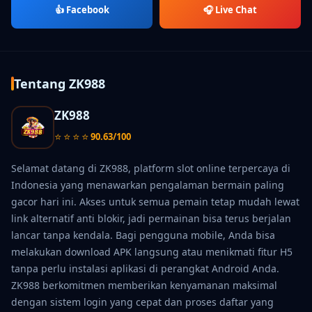
👍 Facebook
🎧 Live Chat
Tentang ZK988
ZK988
⭐⭐⭐⭐
90.63/100
Selamat datang di ZK988, platform slot online terpercaya di
Indonesia yang menawarkan pengalaman bermain paling
gacor hari ini. Akses untuk semua pemain tetap mudah lewat
link alternatif anti blokir, jadi permainan bisa terus berjalan
lancar tanpa kendala. Bagi pengguna mobile, Anda bisa
melakukan download APK langsung atau menikmati fitur H5
tanpa perlu instalasi aplikasi di perangkat Android Anda.
ZK988 berkomitmen memberikan kenyamanan maksimal
dengan sistem login yang cepat dan proses daftar yang