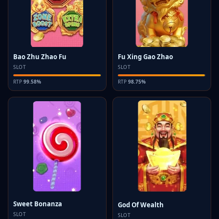
Bao Zhu Zhao Fu
Fu Xing Gao Zhao
SLOT
SLOT
RTP
99.58%
RTP
98.75%
Sweet Bonanza
God Of Wealth
SLOT
SLOT