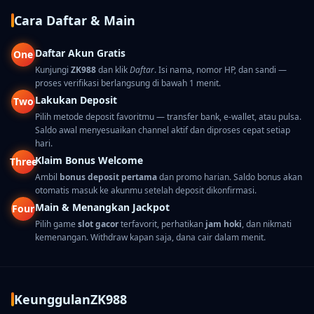
Cara Daftar & Main
Daftar Akun Gratis
One
Kunjungi
ZK988
dan klik
Daftar
. Isi nama, nomor HP, dan sandi —
proses verifikasi berlangsung di bawah 1 menit.
Lakukan Deposit
Two
Pilih metode deposit favoritmu — transfer bank, e-wallet, atau pulsa.
Saldo awal menyesuaikan channel aktif dan diproses cepat setiap
hari.
Klaim Bonus Welcome
Three
Ambil
bonus deposit pertama
dan promo harian. Saldo bonus akan
otomatis masuk ke akunmu setelah deposit dikonfirmasi.
Main & Menangkan Jackpot
Four
Pilih game
slot gacor
terfavorit, perhatikan
jam hoki
, dan nikmati
kemenangan. Withdraw kapan saja, dana cair dalam menit.
Keunggulan
ZK988