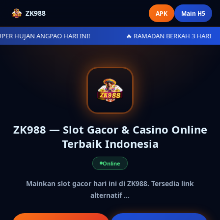
ZK988
APK
Main H5
R HUJAN ANGPAO HARI INI!
RAMADAN BERKAH 3 HARI
ZK988 —
Slot Gacor
& Casino Online
Terbaik Indonesia
Online
Mainkan slot gacor hari ini di ZK988. Tersedia link
alternatif …