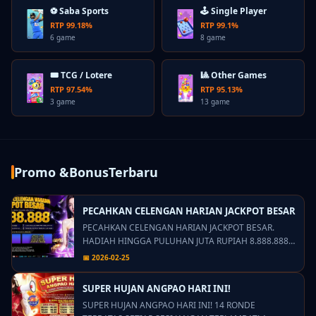
⚽
Saba Sports
🕹️
Single Player
RTP
99.18%
RTP
99.1%
6 game
8 game
🎟️
TCG / Lotere
🎱
Other Games
RTP
97.54%
RTP
95.13%
3 game
13 game
Promo &
Bonus
Terbaru
PECAHKAN CELENGAN HARIAN JACKPOT BESAR
PECAHKAN CELENGAN HARIAN JACKPOT BESAR.
HADIAH HINGGA PULUHAN JUTA RUPIAH 8.888.888.
1. DEPOSIT MINIMAL RP50.000. 2. LAKUKAN
📅 2026-02-25
MINIMAL 5X DEPOSIT DALAM SEHARI. 3. DAPATKAN
KODE PEMECAH CELENGAN ACAK. 4. TEMUKAN
SUPER HUJAN ANGPAO HARI INI!
JACKPOT TERBESAR DARI KODE! BONUS PECAH
SUPER HUJAN ANGPAO HARI INI! 14 RONDE
CELENGAN: 5X DEPOSIT JACKPOT 2.888, 10X DEPOSIT