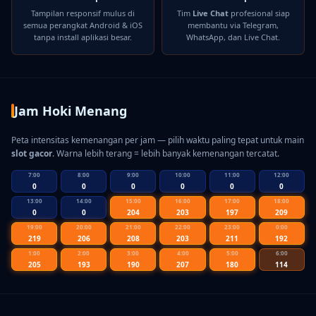
Tampilan responsif mulus di
Tim
Live Chat
profesional siap
semua perangkat Android & iOS
membantu via Telegram,
tanpa install aplikasi besar.
WhatsApp, dan Live Chat.
Jam Hoki Menang
Peta intensitas kemenangan per jam — pilih waktu paling tepat untuk main
slot gacor
. Warna lebih terang = lebih banyak kemenangan tercatat.
7:00
8:00
9:00
10:00
11:00
12:00
0
0
0
0
0
0
13:00
14:00
15:00
16:00
17:00
18:00
0
0
204
203
197
209
19:00
20:00
21:00
22:00
23:00
0:00
219
206
208
203
211
192
1:00
2:00
3:00
4:00
5:00
6:00
205
193
190
207
180
114