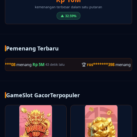
kemenangan terbesar dalam satu putaran
▲ 32.59%
Pemenang Terbaru
*08
menang
Rp
5M
🏆
ros*******398
menang
Rp
300,
43 detik lalu
Game
Slot Gacor
Terpopuler