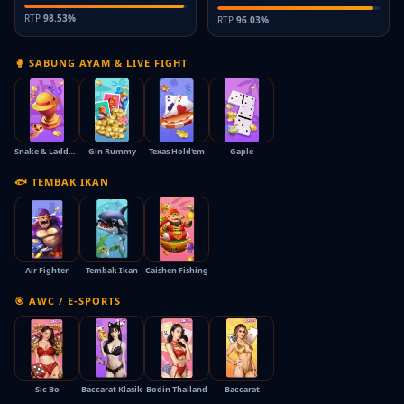
RTP
98.53%
RTP
96.03%
🥊 SABUNG AYAM & LIVE FIGHT
Snake & Ladders
Gin Rummy
Texas Hold'em
Gaple
🐟 TEMBAK IKAN
Air Fighter
Tembak Ikan
Caishen Fishing
🎯 AWC / E-SPORTS
Sic Bo
Baccarat Klasik
Bodin Thailand
Baccarat