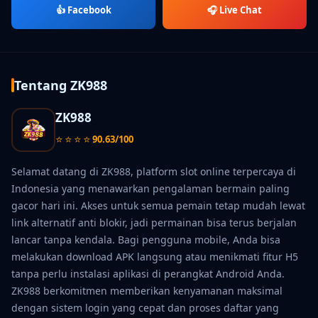
👍 Facebook
🎧 Live Chat
Tentang ZK988
ZK988
⭐⭐⭐⭐
90.63/100
Selamat datang di ZK988, platform slot online terpercaya di
Indonesia yang menawarkan pengalaman bermain paling
gacor hari ini. Akses untuk semua pemain tetap mudah lewat
link alternatif anti blokir, jadi permainan bisa terus berjalan
lancar tanpa kendala. Bagi pengguna mobile, Anda bisa
melakukan download APK langsung atau menikmati fitur H5
tanpa perlu instalasi aplikasi di perangkat Android Anda.
ZK988 berkomitmen memberikan kenyamanan maksimal
dengan sistem login yang cepat dan proses daftar yang