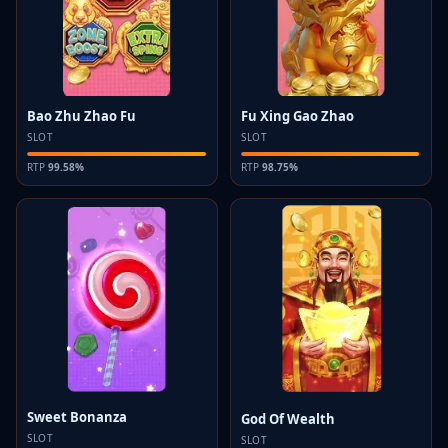
Bao Zhu Zhao Fu
Fu Xing Gao Zhao
SLOT
SLOT
RTP
99.58%
RTP
98.75%
Sweet Bonanza
God Of Wealth
SLOT
SLOT