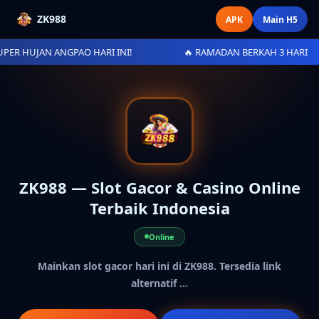
ZK988
APK
Main H5
R HUJAN ANGPAO HARI INI!
RAMADAN BERKAH 3 HARI
ZK988 —
Slot Gacor
& Casino Online
Terbaik Indonesia
Online
Mainkan slot gacor hari ini di ZK988. Tersedia link
alternatif …