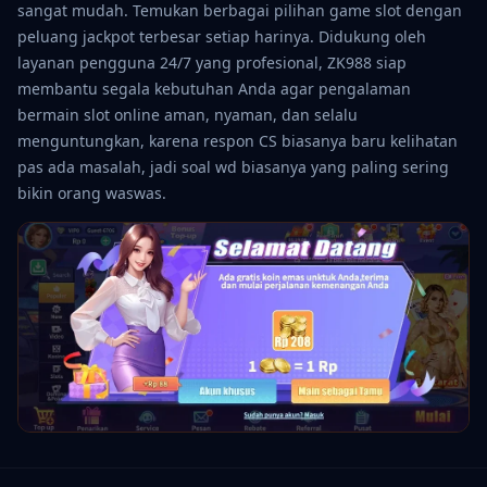
sangat mudah. Temukan berbagai pilihan game slot dengan
peluang jackpot terbesar setiap harinya. Didukung oleh
layanan pengguna 24/7 yang profesional, ZK988 siap
membantu segala kebutuhan Anda agar pengalaman
bermain slot online aman, nyaman, dan selalu
menguntungkan, karena respon CS biasanya baru kelihatan
pas ada masalah, jadi soal wd biasanya yang paling sering
bikin orang waswas.