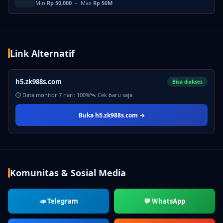
Min
Rp 50,000
– Max
Rp 50M
Link Alternatif
h5.zk988s.com
Bisa diakses
⏱ Data monitor 7 hari: 100%
🛰 Cek baru saja
Buka h5.zk988s.com →
Komunitas & Sosial Media
📣 Telegram
💬 WhatsApp